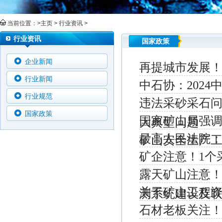
当前位置：>
主页
>
行业资讯
>
行业资讯
国家政策
企业新闻
再提城市发展！
行业新闻
中石协：202
行业规范
违法采砂采石问
国家政策
国家矿山局强调
大典型问题
最高人民法院
矿山安全生产
矿企注意！1个
露天矿山注意
关于矿山工程
测系统建设及
石材老板关注