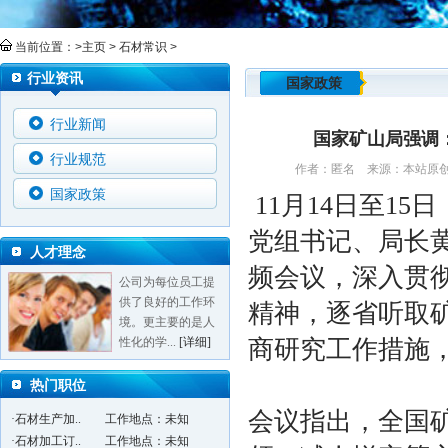
当前位置：>
主页
>
石材常识
>
行业资讯
国家政策
行业新闻
国家矿山局强调
行业规范
作者：匿名 来源：本站原创 发
国家政策
11月14日至1
党组书记、局长
人才理念
频会议，深入贯
公司为每位员工提
供了良好的工作环
精神，逐省听取
境。更主要的是人
性化的学...
[详细]
商研究工作措施
热门职位
会议指出，全国
·石材生产加..
工作地点：未知
·石材加工订..
工作地点：未知