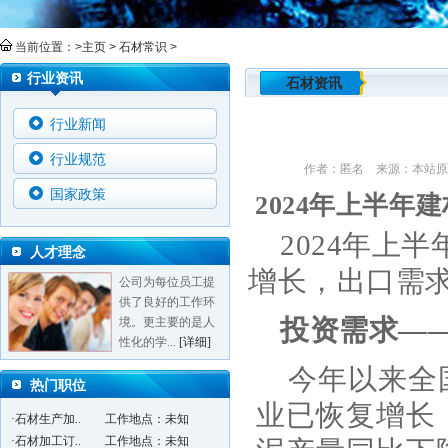
当前位置：>
主页
>
石材常识
>
行业资讯
石材资讯
行业新闻
行业规范
作者：匿名 来源：本站原创 
国家政策
2024年上半年
2024
年上半
人才理念
增长，出口需
公司为每位员工提
供了良好的工作环
投资需求—
境。更主要的是人
性化的学...
[详细]
今年以来全
热门职位
业已恢复增长
·石材生产加..
工作地点：未知
·石材加工订..
工作地点：未知